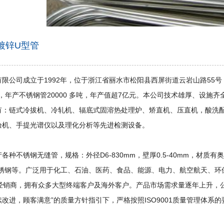
镀锌U型管
限公司成立于1992年，位于浙江省丽水市松阳县西屏街道云岩山路55号，占
元，年产不锈钢管20000 多吨，年产值超7亿元。本公司技术雄厚、设施齐
有：链式冷拔机、冷轧机、辐底式固溶热处理炉、矫直机、压直机，酸洗
验机、手提光谱仪以及理化分析等先进检测设备。
种不锈钢无缝管，规格：外径D6-830mm，壁厚0.5-40mm，材质有奥氏体不
相不锈钢等。广泛用于化工、石油、医药、食品、能源、电力、航空航天、
约经销商，拥有众多大型终端客户及海外客户。产品市场需求量逐年上升，
改进，顾客满意”的质量方针指引下，严格按照ISO9001质量管理体系